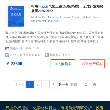
模块
化
石
油
气加
工
市场调研报告，全球行业规模
展望2026-2032
Modular Petroleum Gas ​Processin Market, Global Outlook
and Forecast 2026-2032
聚亿信息咨询市场调研公司专注行业研究,市场调研的权威资讯中国行业研究
网,从事市场调查研究,投资分析,研究报告,行业分析报告,汇集了各行业市场分
析,预测报告,咨询报告,市场调查,投资咨询,项目可行性研究,商业计划书,上市
IPO咨询...
出版时间：2026-02-06
行业：
软件及商业服务
模块化石油气加工
￥ 23600
加入购物车
获取免费样本
上一页
1
2
3
4
下一页
前往
页
行业分析
报告，
化学材料
行业，
市场前景调研
分析，
投资