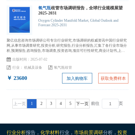
氧气瓶
歧管市场调研报告，全球行业规模展望
2025-2031
Oxygen Cylinder Manifold Market, Global Outlook and
Forecast 2025-2031
聚亿信息咨询市场调研公司专注行业研究,市场调研的权威资讯中国行业研究
网,从事市场调查研究,投资分析,研究报告,行业分析报告,汇集了各行业市场分
析,预测报告,咨询报告,市场调查,投资咨询,项目可行性研究,商业计划书,上市
IPO咨询...
出版时间：2025-07-02
行业：
机械及设备
氧气瓶歧管
￥ 23600
加入购物车
获取免费样本
上一页
1
2
3
4
5
下一页
前往
页
行业分析
报告，
化学材料
行业，
市场前景调研
分析，
投资