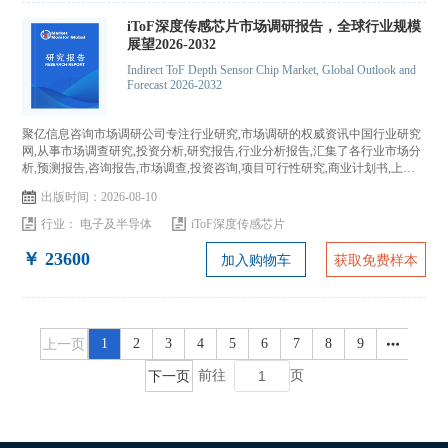
iToF深度传感芯片市场调研报告，全球行业规模
展望2026-2032
Indirect ToF Depth Sensor Chip Market, Global Outlook and
Forecast 2026-2032
聚亿信息咨询市场调研公司专注行业研究,市场调研的权威资讯中国行业研究
网,从事市场调查研究,投资分析,研究报告,行业分析报告,汇集了各行业市场分
析,预测报告,咨询报告,市场调查,投资咨询,项目可行性研究,商业计划书,上市
IPO咨询...
出版时间：2026-08-10
行业：
电子及半导体
iToF深度传感芯片
￥ 23600
加入购物车
获取免费样本
上一页
1
2
3
4
5
6
7
8
9
下一页
前往
页