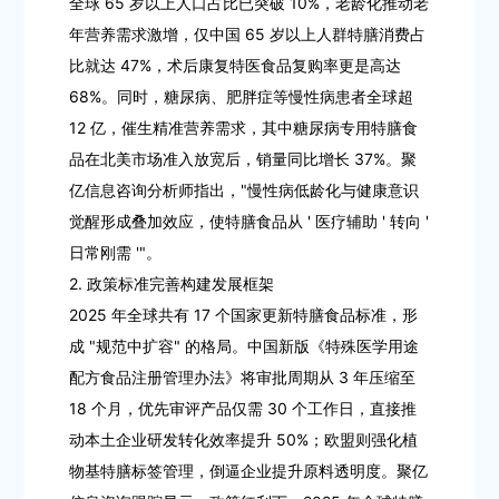
全球 65 岁以上人口占比已突破 10%，老龄化推动老
年营养需求激增，仅中国 65 岁以上人群特膳消费占
比就达 47%，术后康复特医食品复购率更是高达
68%。同时，糖尿病、肥胖症等慢性病患者全球超
12 亿，催生精准营养需求，其中糖尿病专用特膳食
品在北美市场准入放宽后，销量同比增长 37%。聚
亿信息咨询分析师指出，"慢性病低龄化与健康意识
觉醒形成叠加效应，使特膳食品从 ' 医疗辅助 ' 转向 '
日常刚需 '"。
2. 政策标准完善构建发展框架
2025 年全球共有 17 个国家更新特膳食品标准，形
成 "规范中扩容" 的格局。中国新版《特殊医学用途
配方食品注册管理办法》将审批周期从 3 年压缩至
18 个月，优先审评产品仅需 30 个工作日，直接推
动本土企业研发转化效率提升 50%；欧盟则强化植
物基特膳标签管理，倒逼企业提升原料透明度。聚亿