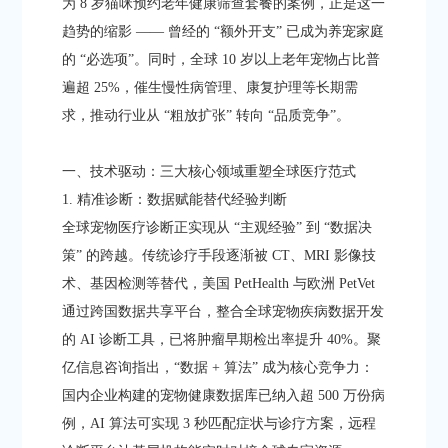
为 8 岁猫咪预约老年健康筛查套餐的案例，正是这一
趋势的缩影 —— 曾经的 “额外开支” 已成为养宠家庭
的 “必选项”。同时，全球 10 岁以上老年宠物占比普
遍超 25%，催生慢性病管理、康复护理等长期需
求，推动行业从 “粗放扩张” 转向 “品质竞争”。
一、技术驱动：三大核心领域重塑全球医疗范式​
1. 精准诊断：数据赋能替代经验判断​
全球宠物医疗诊断正实现从 “主观经验” 到 “数据决
策” 的跨越。传统诊疗手段逐渐被 CT、MRI 影像技
术、基因检测等替代，美国 PetHealth 与欧洲 PetVet
通过跨国数据共享平台，整合全球宠物疾病数据开发
的 AI 诊断工具，已将肿瘤早期检出率提升 40%。聚
亿信息咨询指出，“数据 + 算法” 成为核心竞争力：
国内企业构建的宠物健康数据库已纳入超 500 万份病
例，AI 算法可实现 3 秒匹配症状与诊疗方案，远程