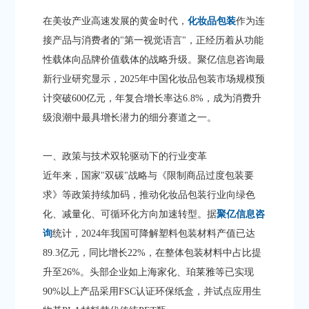
在美妆产业高速发展的黄金时代，
化妆品包装
作为连
接产品与消费者的"第一视觉语言"，正经历着从功能
性载体向品牌价值载体的战略升级。聚亿信息咨询最
新行业研究显示，2025年中国化妆品包装市场规模预
计突破600亿元，年复合增长率达6.8%，成为消费升
级浪潮中最具增长潜力的细分赛道之一。
一、政策与技术双轮驱动下的行业变革
近年来，国家"双碳"战略与《限制商品过度包装要
求》等政策持续加码，推动化妆品包装行业向绿色
化、减量化、可循环化方向加速转型。据
聚亿信息咨
询
统计，2024年我国可降解塑料包装材料产值已达
89.3亿元，同比增长22%，在整体包装材料中占比提
升至26%。头部企业如上海家化、珀莱雅等已实现
90%以上产品采用FSC认证环保纸盒，并试点应用生