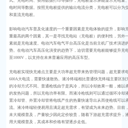
式、充电时间、费用数据打印等操作，充电桩显示屏能显示充电量
电时间等数据。按照充电桩提供的输出电流分类，充电桩可以分为
和直流充电桩。
影响电动汽车普及化速度的一个重要因素是充电体验的提升，影响
重最高的两个因素，其一是寻找充电站（充电桩）的便利性，另外
素就是充电速度。电动汽车电气平台高压化是当前主机厂技术演进
势。在电动汽车高压化演变的趋势下，迫切需要充电桩能够提升充
至1000V，以支持在未来普遍应用的高压车型。
充电桩实现快充难点主要是大功率超充带来热管理问题，超充要求电缆
600A大电流，需要快速散热。液冷终端相比普通快充终端主要区别
的冷却方式不同。普通枪线由于是风冷，所以冷却效果一般，难以
的发热问题，所以充电功率有限。而液冷枪线则可以通过循环冷却
置冷却管、外置冷却管将电线产生的热量快速导出从而使枪线可以
流。液冷终端轻便易用且满足超充需求，有望成为未来趋势。目前
未大规模普及，产量较少因此定价较贵，随着下游超充需求提升，
用大规模普及，其成本和价格有望逐步走低。