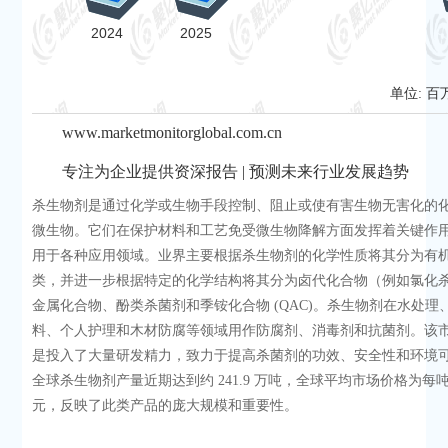
单位: 百
www.marketmonitorglobal.com.cn
专注为企业提供资深报告 | 预测未来行业发展趋势
杀生物剂是通过化学或生物手段控制、阻止或使有害生物无害化的
微生物。它们在保护材料和工艺免受微生物降解方面发挥着关键作
用于各种应用领域。业界主要根据杀生物剂的化学性质将其分为有
类，并进一步根据特定的化学结构将其分为卤代化合物（例如氯化
金属化合物、酚类杀菌剂和季铵化合物 (QAC)。杀生物剂在水处理
料、个人护理和木材防腐等领域用作防腐剂、消毒剂和抗菌剂。该
是投入了大量研发精力，致力于提高杀菌剂的功效、安全性和环境
全球杀生物剂产量近期达到约 241.9 万吨，全球平均市场价格为每吨 3
元，反映了此类产品的庞大规模和重要性。