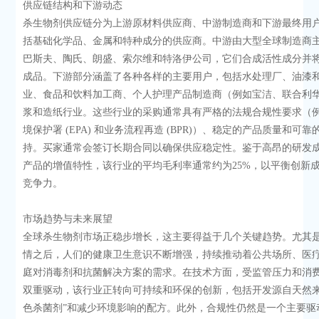
供应链结构和下游动态
杀生物剂供应链分为上游原材料供应商、中游制造商和下游最终用
括基础化学品、金属和特种成分的供应商。中游由大型全球制造商
巴斯夫、陶氏、朗盛、索尔维和特洛伊公司，它们合成活性成分并
成品。下游部分涵盖了各种各样的主要用户，包括水处理厂、油漆
业、食品和饮料加工商、个人护理产品制造商（例如宝洁、联合利
浆和造纸行业。这些行业的采购通常具有严格的法规合规性要求（
境保护署 (EPA) 和业务流程再造 (BPR)）、稳定的产品质量和可
持。买家通常会签订长期合同以确保供应稳定性。鉴于高昂的研发
产品的增值特性，该行业的平均毛利率通常约为25%，以平衡创新
竞争力。
市场趋势与未来展望
全球杀生物剂市场正稳步增长，这主要得益于几个关键趋势。尤其
情之后，人们的健康卫生意识不断增强，持续推动着公共场所、医
庭对消毒剂和抗菌解决方案的需求。在技术方面，受监管压力和消
双重驱动，该行业正转向可持续和环保的创新，包括开发源自天然来
色杀菌剂”和减少环境影响的配方。此外，合规性仍然是一个主要驱