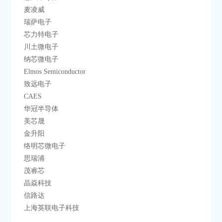
    麦凌威
    瑞萨电子
    芯力特电子
    川土微电子
    纳芯微电子
    Elmos Semiconductor
    致远电子
    CAES
    华冠半导体
    美芯晟
    金升阳
    络明芯微电子
    思瑞浦
    茂睿芯
    晶焱科技
    信路达
    上海英联电子科技